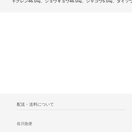
ャクレン46.0㎎、ショウキョウ46.0㎎、ジャコウ5.0㎎、タイソウ1
配送・送料について
佐川急便