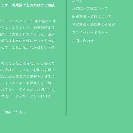
ホーム
します！お電話でもお気軽にご相談
お支払い方法について
配送方法・送料について
プランニングは1979年創業のくす
特定商取引法に基づく表記
からはじまりました。創業当時より
プライバシーポリシー
相談」に力を入れてきました。薬や
化粧品は本当に自分に合ったものを
お問い合わせ
肝心で、これがなかなか難しいもの
ってもなかなか治らない」と悩んで
るお客様に、じっくりお悩みを伺っ
お薬と生活改善のご提案をさせて頂
す。インターネット販売でも「相
入れており、できるだけお問合せし
を整えることを第一としておりま
にご相談ください。