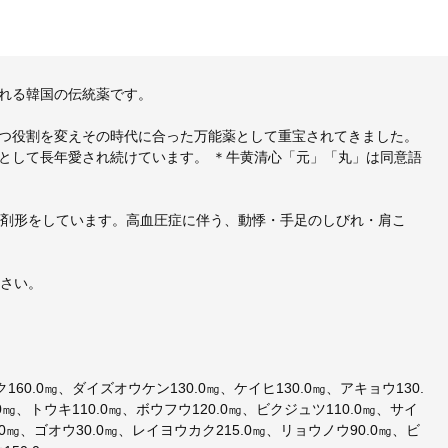
れる韓国の伝統薬です。
つ役割を変えその時代に合った万能薬として重宝されてきました。
として長年愛され続けています。 ＊牛黄清心「元」「丸」は同意語
の剤形をしています。高血圧症に伴う、動悸・手足のしびれ・肩こ
下さい。
160.0㎎、ダイズオウケン130.0㎎、ケイヒ130.0㎎、アキョウ130.
0㎎、トウキ110.0㎎、ボウフウ120.0㎎、ビクジュツ110.0㎎、サイ
.0㎎、ゴオウ30.0㎎、レイヨウカク215.0㎎、リョウノウ90.0㎎、ビ