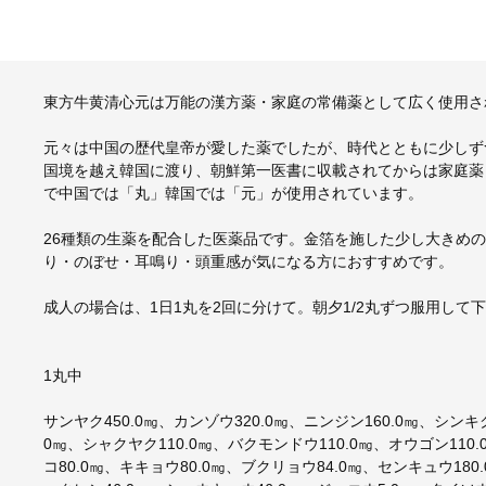
東方牛黄清心元は万能の漢方薬・家庭の常備薬として広く使用さ
元々は中国の歴代皇帝が愛した薬でしたが、時代とともに少しず
国境を越え韓国に渡り、朝鮮第一医書に収載されてからは家庭薬
で中国では「丸」韓国では「元」が使用されています。
26種類の生薬を配合した医薬品です。金箔を施した少し大きめ
り・のぼせ・耳鳴り・頭重感が気になる方におすすめです。
成人の場合は、1日1丸を2回に分けて。朝夕1/2丸ずつ服用して
1丸中
サンヤク450.0㎎、カンゾウ320.0㎎、ニンジン160.0㎎、シンキク
0㎎、シャクヤク110.0㎎、バクモンドウ110.0㎎、オウゴン110.
コ80.0㎎、キキョウ80.0㎎、ブクリョウ84.0㎎、センキュウ180