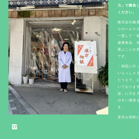
力」で勝負
ください。
株式会社健康
りのヘルス
一貫して「
健康食品、
選ぶことが
です。
「病院に行
いらっしゃ
たうえで、
いておりま
談」に力を
やすい環境
す。
是非お気軽