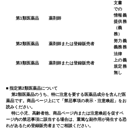
文書
での
情報
義
第1類医薬品
薬剤師
提供
務
（義
務）
努力
義
第2類医薬品
薬剤師または登録販売者
義務
務
法律
上の
義
第3類医薬品
薬剤師または登録販売者
規定
務
無し
■ 指定第2類医薬品について
第2類医薬品のうち、特に注意を要する医薬品成分を含んだ医
薬品です。商品ページ上にて「禁忌事項の表示・注意喚起」をお
読みください。
特に小児、高齢者他、商品ページ内または注意喚起を促すペ
ージ内の禁忌事項に該当する場合は、重篤な副作用が発生する恐
れがあるため登録販売者までご相談ください。