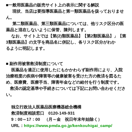
■
一般用医薬品の販売サイト上の表示に関する解説
現状、当店は要指導医薬品と第一類医薬品を扱っておりませ
ん。
第二類医薬品、第三類医薬品については、他リスク区分の医
薬品と混在しないように保管、陳列します。
なお、サイト上では【第(2)類医薬品】【第2類医薬品】」【第
3類医薬品】の文字を商品名に併記し、各リスク区分がわか
るように明記します。
■ 副作用被害救済制度について
医薬品を適正に使用したにもかかわらず副作用により、入院
治療程度の疾病や障害等の健康被害を受けた方の救済を図るた
め、医療費、医療手当、障害年金などの給付を行う制度です。
救済の認定基準や手続きについては下記にお問い合わせくださ
い。
独立行政法人医薬品医療機器総合機構
救済制度相談窓口 0120-149-931
9：00～17：00 （月～金 祝日年末年始除く）
URL：
https://www.pmda.go.jp/kenkouhigai_camp/