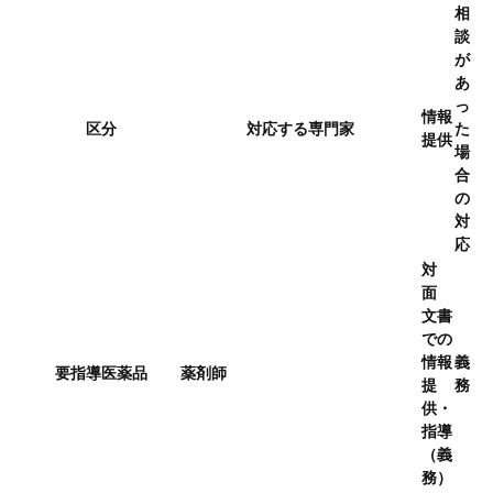
相
談
が
あ
っ
情報
区分
対応する専門家
た
提供
場
合
の
対
応
対
面
文書
での
情報
義
要指導医薬品
薬剤師
提
務
供・
指導
（義
務）