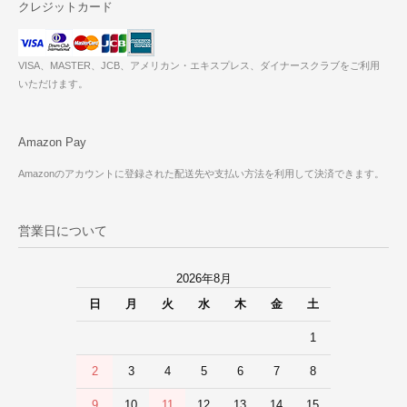
クレジットカード
VISA、MASTER、JCB、アメリカン・エキスプレス、ダイナースクラブをご利用
いただけます。
Amazon Pay
Amazonのアカウントに登録された配送先や支払い方法を利用して決済できます。
営業日について
2026年8月
日
月
火
水
木
金
土
1
2
3
4
5
6
7
8
9
10
11
12
13
14
15