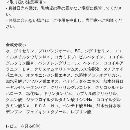
＜取り扱い注意事項＞
- 直射日光を避け、乳幼児の手の届かない場所に保管してくださ
い。
- お肌に合わない場合は、ご使用を中止し、専門家へご相談くだ
さい。
全成分表示
水、グリセリン、プロパンジオール、BG、ジグリセリン、ココ
イルメチルタウリンＮａ、コカミドプロピルベタイン、ココイル
グルタミン酸Ｋ、ペンチレングリコール、ベタイン、ココイルア
ラニンＴＥＡ、クリスマムマリチマムカルス培養液、タチアオイ
花エキス、オタネニンジン根エキス、水溶性プロテオグリカン、
加水分解アナツバメ巣エキス、ハナビラタケエキス、加水分解ロ
ーヤルゼリータンパク、グリセリルグルコシド、グリコシルトレ
ハロース、塩化Na、キサンタンガム、カプリル酸グリセリル、
クエン酸、ジラウロイルグルタミン酸リシンNa、ココイルグル
タミン酸Ｎａ、ＰＣＡ－Ｎａ、ペンテト酸５Na、加水分解水添
デンプン、フェノキシエタノール、レブリン酸
レビューを見る(0件)