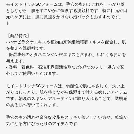
モイストリッチSCフォームは、毛穴の奥のよごれをしっかり落
としながら、肌をすこやかに保護する洗顔料です。特に目元や口
元のケアには、肌に負担をかけない泡パックもおすすめです。
ト
【商品特長】
- ハナビラタケエキスや植物由来幹細胞培養エキスを配合し、肌
を整える洗顔料です。
- 保湿成分のオタネニンジン根エキスも含まれ、肌にうるおいを
与えます。
- 香料・着色料・石油系界面活性剤などの7つのフリー処方で安
心してご使用いただけます。
モイストリッチSCフォームは、弱酸性で肌にやさしく、洗い上
がりはしっとり。肌を整えながら保湿まで叶える嬉しいアイテム
です。朝晩のスキンケアルーティンに取り入れることで、透明感
のある肌へ導いてくれます。
毛穴の奥の汚れや余分な皮脂をスッキリ落としたい方や、乾燥が
気になる方にぴったりのアイテムです。