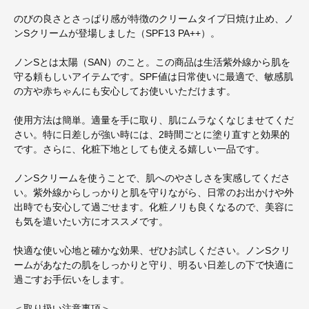
のびの良さとさっぱり感が特徴のクリームタイプ日焼け止め、ノ
ンSクリームが登場しました（SPF13 PA++）。
ノンSとは太陽（SAN）のこと。この商品は生活紫外線から肌を
守る頼もしいアイテムです。SPF値は日常使いに最適で、敏感肌
の方や赤ちゃんにも安心してお使いいただけます。
使用方法は簡単。適量を手に取り、肌にムラなくなじませてくだ
さい。特に日差しが強い時には、2時間ごとに塗り直すと効果的
です。さらに、化粧下地としても使える嬉しい一品です。
ノンSクリームを使うことで、肌へのやさしさを実感してくださ
い。紫外線からしっかりと肌を守りながら、日常のお出かけや外
出時でも安心して過ごせます。化粧ノリも良くなるので、美容に
も気を遣いたい方にオススメです。
快適な使い心地と確かな効果、ぜひお試しください。ノンSクリ
ームがあなたの肌をしっかりと守り、明るい日差しの下で快適に
過ごすお手伝いをします。
＜取り扱い注意事項＞