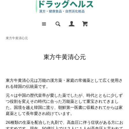
東方牛黄清心元
東方牛黄清心元
東方牛黄清心元は万能の漢方薬・家庭の常備薬として広く使用さ
れる韓国の伝統薬です。
元々は中国の歴代皇帝が愛した薬でしたが、時代とともに少しず
つ役割を変えその時代に合った万能薬として重宝されてきまし
た。国境を越え韓国に渡り、朝鮮第一医書に収載されてからは家
庭薬として長年愛され続けています。
26種類の生薬を配合した丸剤で、高血圧に伴う症状がある方にお
すすめです。現在、50歳以上では２人に１人が高血圧と言われて