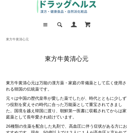
東方牛黄清心元
東方牛黄清心元
東方牛黄清心元は万能の漢方薬・家庭の常備薬として広く使用さ
れる韓国の伝統薬です。
元々は中国の歴代皇帝が愛した薬でしたが、時代とともに少しず
つ役割を変えその時代に合った万能薬として重宝されてきまし
た。国境を越え韓国に渡り、朝鮮第一医書に収載されてからは家
庭薬として長年愛され続けています。
26種類の生薬を配合した丸剤で、高血圧に伴う症状がある方にお
すすめです。現在、50歳以上では２人に１人が高血圧と言われて